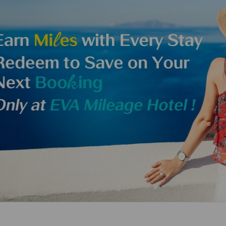
และบัตรโดยสาร
อิเล็กท
ะความ
สายการบิน
เงื่อน
การแลกไมล์สะสม
สอบถามข้อมูลการทำ
สัมภาระล่าช้า / หาย /
การโอน/คืนไมล์สะสม
รายการย้อนหลัง
เสียหาย
การคำนวณไมล์สะสม
ข้อดีของการจองบัตร
โดยสารผ่านเว็บไซต์
ทางการ