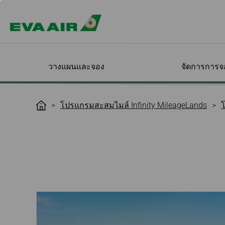
วางแผนและจอง
จัดการการจ
ข้อเสนอพิเศษ
ตรวจสอบการจอง
เครื่องบินของเรา
สมัครสมาชิก
สิทธิพิเศษสำหรับการ
ออกสำรวจจุด
จัดการการเดิน
เดินทางกับ EVA
เกี่ยวกับ Infinity
โปรแกรมสะสมไมล์ Infinity MileageLands
H
ของฉัน
เดินทางเพื่อธุรกิจ
ปลายทางของค
ของคุณ
MileageLands
o
m
ตัวเลือกอื่นๆจาก EVA
เข้าสู่ระบบ
สมัครสมาชิกทาง
ภาพรวมของโปรแกรม
ทุกจุดหมายปลาย
เลือกที่นั่ง
แนะนำโปรแกรม
ออนไลน์
ไมล์ Infinity
เครื่องบินโดยสาร
ชั้นโดยสาร
e
โปรโมชัน
ยืนยันและชำระเงิน
EVA BizFam
ตรวจสอบแนวโน้
สั่งอาหาร
MileageLands
ข้อกำหนดและเงื่อนไข
โดยสาร
เครื่องบินดีไซน์พิเศษจาก
อาหารและเครื่องด
Happy Hours
เปลี่ยนวันเดินทาง/เที่ยว
EVA BizFam ข้อเสนอสุด
เช็กอินออนไลน์
ระดับขั้นของสม
EVA
บิน
พิเศษ
ชั้นประหยัดพรีเมี
บริการความบันเท
สิทธิประโยชน์ต่
พิมพ์บัตรผ่านขึ้นเ
เครื่องบินบรรทุกสินค้า
เที่ยวบิน
แจ้งเตือนสถานะเที่ยวบิน
โปรแกรมสำหรับกลุ่ม
ชั้นธุรกิจ
ข้อกำหนดสำหรับเ
ค่าธรรมเนียมเมื่
ธุรกิจ MICE
สั่งซื้อสินค้าปลอ
ระดับและต่ออายุ
เปลี่ยนแปลง/คืนตั๋ว
ไปยังลอสแองเจล
แสดงตัวตามเวล
EVA SKY SHOP ล่
ขั้นสมาชิก
เนื่องจากเที่ยวบินผิดปกติ
UATP
ไปยังซานฟรานซ
คำแนะนำในการจ
เครื่องบินโดยสา
สิทธิประโยชน์สำ
ยกเลิกการจอง
การเดินทางของค
คิตตี้เจ็ท
ไปยังเวียนนา
สมาชิก
ขอคืนบัตรโดยสาร/
e-Services