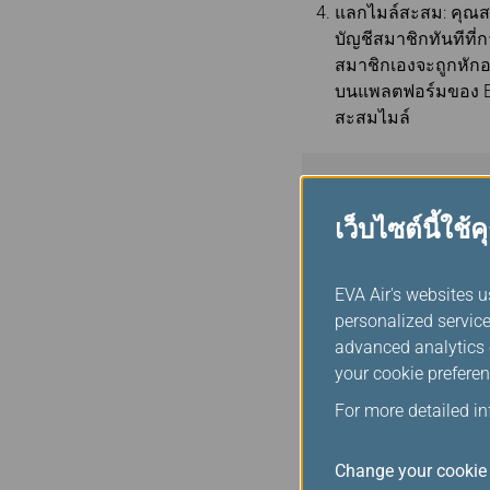
แลกไมล์สะสม: คุณส
บัญชีสมาชิกทันทีที่
สมาชิกเองจะถูกหัก
บนแพลตฟอร์มของ EVA
สะสมไมล์
เว็บไซต์นี้ใช้คุ
EVA Air's websites u
หมายเหตุ
personalized service
advanced analytics c
โดยการคลิกที่ “จอ
your cookie preferen
เว็บไซต์ของ EVA ไปสู
Travel, Inc โดยความ
For more detailed i
แพลตฟอร์ม The Rock
Change your cookie 
เครือจะไม่รับผิดชอบ