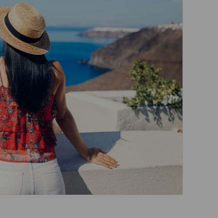
รอนิกส์
ไขทางการแพทย์