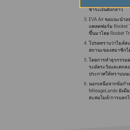
มือกับ Points
ข้อกำห
ชำระเงินดังกล่าว
EVA Air ขอแนะนำอย่า
แพลตฟอร์ม Rocket T
ขึ้นมาโดย Rocket Tr
โปรดทราบว่าไมล์สะส
สถานะของสมาชิกได
โดยการทำธุรกรรมผ่าน 
ระมัดระวังและตกลงท
ประกาศให้ทราบบนเว็
นอกเหนือจากข้อกำห
MileageLands ยังมีผ
สะสมไมล์/การแลกไมล