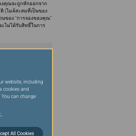
องคุณจะถูกหักออกจาก
ติ (ไมล์สะสมที่เป็นของ
่วนของ “การจองของคุณ”
ไม่ได้รับสิทธิ์ในการ
จองเลย
้านี้ก่อนดำเนินการ)
ur website, including
ia cookies and
s. You can change
om) ระบบจะนำคุณออกจาก
บเคลื่อนโดย Rocket
y
.
ts EVA Air และบริษัทใน
ket Travel โดยความร่วม
cept All Cookies