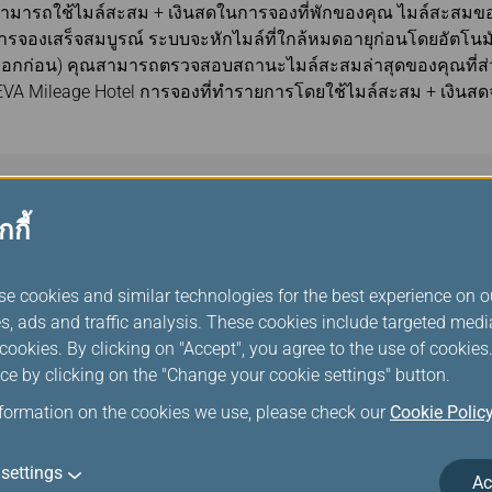
ามารถใช้ไมล์สะสม + เงินสดในการจองที่พักของคุณ ไมล์สะสมข
การจองเสร็จสมบูรณ์ ระบบจะหักไมล์ที่ใกล้หมดอายุก่อนโดยอัตโนมั
ออกก่อน) คุณสามารถตรวจสอบสถานะไมล์สะสมล่าสุดของคุณที่ส
 Mileage Hotel การจองที่ทำรายการโดยใช้ไมล์สะสม + เงินสดจะ
กกี้
(กรุณาอ่านข้อมูลและหมายเหตุที่แสดงในหน
se cookies and similar technologies for the best experience on o
s, ads and traffic analysis. These cookies include targeted med
ookies. By clicking on "Accept", you agree to the use of cookie
งเลย” หมายถึงคุณกำลังออกจากเว็บไซต์ของ EVA (www.evaair.c
ce by clicking on the "Change your cookie settings" button.
่แพลตฟอร์มของ Rocket Travel ซึ่งเป็นเว็บไซต์ของบุคคลที่ 3 ที่ขั
ร่วมมือกับ Points
nformation on the cookies we use, please check our
Cookie Polic
et Travel ขับเคลื่อนโดย Rocket Travel โดยความร่วมมือกับ Poin
settings
ต่อผลิตภัณฑ์ บริการ หรือสิทธิประโยชน์อื่นใดที่เสนอให้โดย Roc
Ac