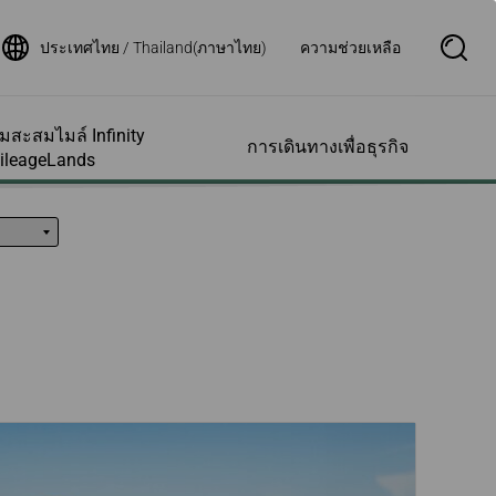
ประเทศไทย / Thailand(ภาษาไทย)
ความช่วยเหลือ
S
e
a
r
c
สะสมไมล์ Infinity
h
การเดินทางเพื่อธุรกิจ
B
ileageLands
o
x
O
p
รเสริมและอื่นๆ
รความช่วย
รบัญชีสมาชิก
เส้นทางบินของเรา
สอบถามสถานะเที่ยว
e
พิเศษต่างๆและ
น
บิน
n
ตอบ
มภาระเพิ่มล่วง
สมาชิกของฉัน
ตารางเวลาเที่ยวบิน
ช่วยเหลือการเข้า
สถานะเที่ยวบิน
มข้อมูลไมล์สะสม
แผนที่เส้นทางบิน
น
ขอใบรับรองเที่ยวบิน
เครือข่ายพันธมิตรสายกา
วยเหลือ
งแรม
ล์ย้อนหลัง
รบินสตาร์อัลไลแอนซ์
แจ้งเตือนสถานะเที่ยวบิน
ารเด็กที่เดินทาง
ามเร็วสูงไต้หวัน
อบใบแจ้งยอดไมล์
สายการบินพันธมิตร
ัง
ตั๋วเครื่องบินและ
ประกาศสำคัญสำหรับผู้
งกับทารกและเด็ก
นยุโรป
ารรายชื่อผู้ได้รับ
โดยสารที่เดินทางกับสาย
แทนสมาชิก
การบินร่วม
Deal
งขณะตั้งครรภ์
การใบรับรองสิทธิ์
สถานะเที่ยวบิน