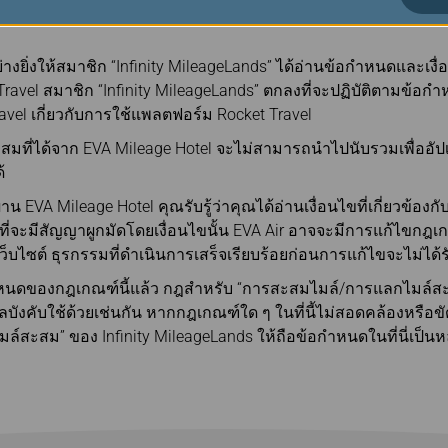
นดและเงื่อนไข
ของ Rocket Travel จะถูกนำมาใช้เมื่อมีการ
งยิ่งให้สมาชิก “Infinity MileageLands” ได้อ่านข้อกำหนดและเงื
ravel สมาชิก “Infinity MileageLands” ตกลงที่จะปฏิบัติตามข้อก
avel เกี่ยวกับการใช้แพลตฟอร์ม Rocket Travel
มที่ได้จาก EVA Mileage Hotel จะไม่สามารถนำไปนับรวมเพื่ออัปเ
้
EVA Mileage Hotel คุณรับรู้ว่าคุณได้อ่านเงื่อนไขที่เกี่ยวข้องกับ
ี่จะมีสัญญาผูกมัดโดยเงื่อนไขนั้น EVA Air อาจจะมีการแก้ไขกฎเ
บไซต์ ธุรกรรมที่ดำเนินการเสร็จเรียบร้อยก่อนการแก้ไขจะไม่ได
นดของกฎเกณฑ์นี้แล้ว กฎสำหรับ “การสะสมไมล์/การแลกไมล์สะส
ลบังคับใช้ด้วยเช่นกัน หากกฎเกณฑ์ใด ๆ ในที่นี้ไม่สอดคล้องหรือขัด
์สะสม” ของ Infinity MileageLands ให้ถือข้อกำหนดในที่นี่เป็นห