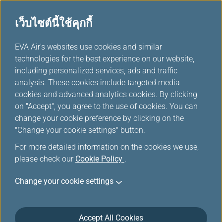
เว็บไซต์นี้ใช้คุกกี้
...
EVA Air's websites use cookies and similar
H
technologies for the best experience on our website,
o
including personalized services, ads and traffic
m
เดินทางขณะตั้งครรภ์
analysis. These cookies include targeted media
e
cookies and advanced analytics cookies. By clicking
on "Accept", you agree to the use of cookies. You can
EVA Air พร้อมมอบความช่วยเหลือพิเศษหลากประเภทเพื่อ
change your cookie preference by clicking on the
ช่วยให้เที่ยวบินของคุณปลอดภัยและสะดวกสบาย
"Change your cookie settings" button.
For more detailed information on the cookies we use,
หากท่านตั้งครรภ์
please check our
Cookie Policy
.
Change your cookie settings
แม้ว่าการตั้งครรภ์จะไม่ใช่การทุพพลภาพ แต่เป็นสิ่ง
สำคัญที่ต้องตระหนักว่าหญิงตั้งครรภ์ใกล้คลอดที่มีการ
ตั้งครรภ์เดี่ยวโดยไม่มีภาวะแทรกซ้อนสูงสุด 36 สัปดาห์
Accept All Cookies
(การตั้งครรภ์ 4 สัปดาห์สุดท้ายก่อนคลอด) ของการตั้ง