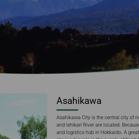
และบัตรโดยสาร
อิเล็กท
ะความ
สายการบิน
เงื่อน
การแลกไมล์สะสม
สอบถามข้อมูลการทำ
สัมภาระล่าช้า / หาย /
การโอน/คืนไมล์สะสม
รายการย้อนหลัง
เสียหาย
การคำนวณไมล์สะสม
ข้อดีของการจองบัตร
โดยสารผ่านเว็บไซต์
ทางการ
Asahikawa
Asahikawa City is the central city o
and Ishikari River are located. Becaus
and logistics hub in Hokkaido. A grea