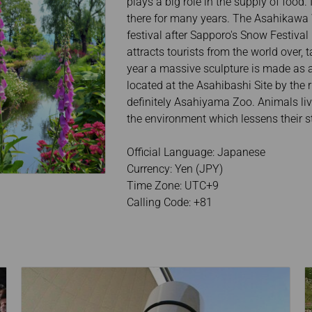
plays a big role in the supply of food.
there for many years. The Asahikawa W
festival after Sapporo's Snow Festival 
attracts tourists from the world over,
year a massive sculpture is made as a
located at the Asahibashi Site by the
definitely Asahiyama Zoo. Animals liv
the environment which lessens their st
Official Language: Japanese
Currency: Yen (JPY)
Time Zone: UTC+9
Calling Code: +81