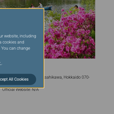
ur website, including
ia cookies and
s. You can change
y
.
Tokiwa Park
Address: Tokiwakoen, Asahikawa, Hokkaido 070-
cept All Cookies
0044 Japan
Official Website: N/A