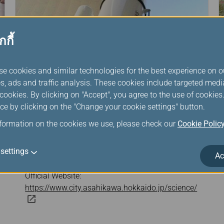
กกี้
se cookies and similar technologies for the best experience on o
s, ads and traffic analysis. These cookies include targeted med
ookies. By clicking on "Accept", you agree to the use of cookie
ce by clicking on the "Change your cookie settings" button.
nformation on the cookies we use, please check our
Cookie Polic
Asahikawa Science Museum
settings
Address: 3 Chome-3-32 Miyamae 1 Jo,
Ac
Asahikawa, Hokkaido 078-8329 Japan
Official Website:
https://www.city.asahikawa.hokkaido.jp/science/