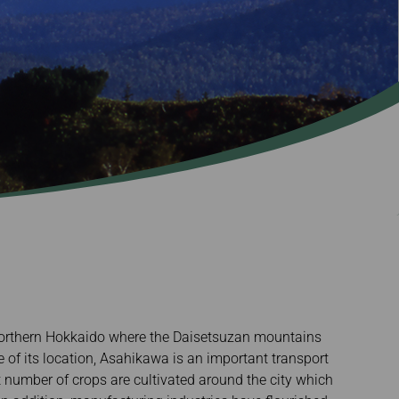
รอนิกส์
ไขทางการแพทย์
f northern Hokkaido where the Daisetsuzan mountains
e of its location, Asahikawa is an important transport
t number of crops are cultivated around the city which