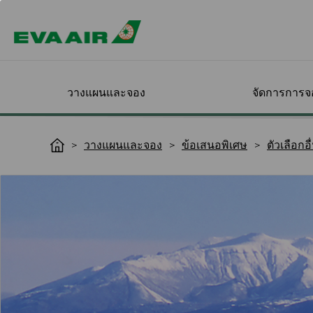
วางแผนและจอง
จัดการการจ
ข้อเสนอพิเศษ
ตรวจสอบการจอง
เครื่องบินของเรา
สมัครสมาชิก
สิทธิพิเศษสำหรับการ
ออกสำรวจจุด
จัดการการเดิน
เดินทางกับ EVA
เกี่ยวกับ Infinity
วางแผนและจอง
ข้อเสนอพิเศษ
ตัวเลือกอ
H
ของฉัน
เดินทางเพื่อธุรกิจ
ปลายทางของค
ของคุณ
MileageLands
o
m
ตัวเลือกอื่นๆจาก EVA
เข้าสู่ระบบ
สมัครสมาชิกทาง
ภาพรวมของโปรแกรม
ทุกจุดหมายปลาย
เลือกที่นั่ง
แนะนำโปรแกรม
ออนไลน์
ไมล์ Infinity
เครื่องบินโดยสาร
ชั้นโดยสาร
e
โปรโมชัน
ยืนยันและชำระเงิน
EVA BizFam
ตรวจสอบแนวโน้
สั่งอาหาร
MileageLands
ข้อกำหนดและเงื่อนไข
โดยสาร
เครื่องบินดีไซน์พิเศษจาก
อาหารและเครื่องด
Happy Hours
เปลี่ยนวันเดินทาง/เที่ยว
EVA BizFam ข้อเสนอสุด
เช็กอินออนไลน์
ระดับขั้นของสม
EVA
บิน
พิเศษ
ชั้นประหยัดพรีเมี
บริการความบันเท
สิทธิประโยชน์ต่
พิมพ์บัตรผ่านขึ้นเ
เครื่องบินบรรทุกสินค้า
เที่ยวบิน
แจ้งเตือนสถานะเที่ยวบิน
โปรแกรมสำหรับกลุ่ม
ชั้นธุรกิจ
ข้อกำหนดสำหรับเ
ค่าธรรมเนียมเมื่
ธุรกิจ MICE
สั่งซื้อสินค้าปลอ
ระดับและต่ออายุ
เปลี่ยนแปลง/คืนตั๋ว
ไปยังลอสแองเจล
แสดงตัวตามเวล
EVA SKY SHOP ล่
ขั้นสมาชิก
เนื่องจากเที่ยวบินผิดปกติ
UATP
ไปยังซานฟรานซ
คำแนะนำในการจ
เครื่องบินโดยสา
สิทธิประโยชน์สำ
ยกเลิกการจอง
การเดินทางของค
คิตตี้เจ็ท
ไปยังเวียนนา
สมาชิก
ขอคืนบัตรโดยสาร/
e-Services