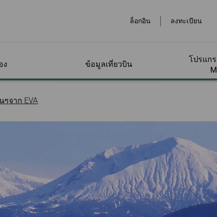
ล็อกอิน
ลงทะเบียน
โปรแกรม
อง
ข้อมูลเที่ยวบิน
M
หมาย
ทาง
ประเภทบัตรโดยสาร
กระเป๋าสัมภาระ
โปรแกรมรางวัลไมล์
จองออนไลน์
ที่สนามบิน
ข้อเสนอพิเศษสำหรับ
บริกา
บริกา
จัดกา
ื่นๆจาก EVA
ุณ
สะสม
สมาชิก
เหลือ
ของฉั
ถาม-
ทาง
สะสม
แนะนำประเภทบัตร
การสะสมไมล์
จองเที่ยวบิน
โปรโมชั่นไมล์สะสม
ชำระสั
ข้อมูล
โดยสาร
หน้า
ข้อมูลกระเป๋าสัมภาระ
สนามบินต่างๆทั่วโลก
บริการ
มค่า
ซื้อไมล์สะสม/เติมไมล์
กิจกรรมพิเศษ
ส่วนลดพิเศษจากคู่
สอบถา
ถึง
สะสม
สัญญา
รถเช่า
ของฉั
ื่ม
กระเป๋าสัมภาระพิเศษ
ห้องรับรองพิเศษ
ราคาพิเศษสำหรับ
าชิกและ
ต่างๆ
สุนัขช่
่ยม
ขอคืนไมล์
สมาชิก
จองโร
สะสมไม
ิงบน
เช็กอิน
างๆ
ครื่อง
ข้อมูลเพิ่มเติมเกี่ยวกับ
ผู้โดยส
EVA Mileage Mall
บัตรโดยสารนักเรียน/
รถไฟคว
ตรวจส
วีซ่าและการเข้าเมือง
ลื่อน
กระเป๋าสัมภาระ
โดยลำพ
อไม่มา
ทำงานและท่องเที่ยว
สะสม
ดภาษี
ระดับ
ลิส
า
EVA Mileage Hotel
แพ็กเกจ
วงหน้า
คำนวณกระเป๋าสัมภาระ
เดินทา
รางวัลบัตรโดยสาร
รถไฟใ
การจัดก
เล็ก
ิสโก
ัดการ
ตรวจสอบที่ว่างสำหรับ
สำหรับสมาชิก
สิทธิ์
รฮัลโหล
เดินทางพร้อมสัตว์เลี้ยง
หรับ
ุณ
การใช้ไมล์สะสม/อัป
EVABid
เดินทา
เกรด
ข้อมูลสำหรับการจอง
การจัด
ข้อมูลสัมภาระของแต่ละ