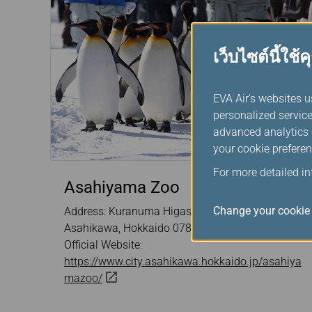
เว็บไซต์นี้ใช้คุ
EVA Air's websites u
personalized service
advanced analytics c
your cookie preferen
For more detailed i
Asahiyama Zoo
Change your cookie 
Address: Kuranuma Higashiasahikawacho,
Asahikawa, Hokkaido 078-8205 Japan
Official Website:
https://www.city.asahikawa.hokkaido.jp/asahiya
mazoo/