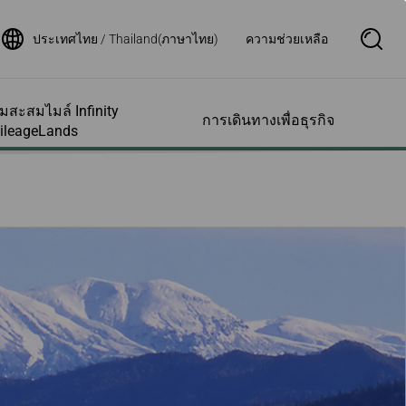
ประเทศไทย / Thailand(ภาษาไทย)
ความช่วยเหลือ
S
e
a
r
c
สะสมไมล์ Infinity
h
การเดินทางเพื่อธุรกิจ
B
ileageLands
o
x
O
p
รเสริมและอื่นๆ
รความช่วย
รบัญชีสมาชิก
เส้นทางบินของเรา
สอบถามสถานะเที่ยว
e
พิเศษต่างๆและ
น
บิน
n
ตอบ
มภาระเพิ่มล่วง
สมาชิกของฉัน
ตารางเวลาเที่ยวบิน
ช่วยเหลือการเข้า
สถานะเที่ยวบิน
มข้อมูลไมล์สะสม
แผนที่เส้นทางบิน
น
ขอใบรับรองเที่ยวบิน
เครือข่ายพันธมิตรสายกา
วยเหลือ
งแรม
ล์ย้อนหลัง
รบินสตาร์อัลไลแอนซ์
แจ้งเตือนสถานะเที่ยวบิน
ารเด็กที่เดินทาง
ามเร็วสูงไต้หวัน
อบใบแจ้งยอดไมล์
สายการบินพันธมิตร
ัง
ตั๋วเครื่องบินและ
ประกาศสำคัญสำหรับผู้
งกับทารกและเด็ก
นยุโรป
ารรายชื่อผู้ได้รับ
โดยสารที่เดินทางกับสาย
แทนสมาชิก
การบินร่วม
Deal
งขณะตั้งครรภ์
การใบรับรองสิทธิ์
สถานะเที่ยวบิน