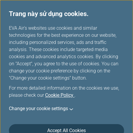
Trang này sử dụng cookies.
Câu hỏi thường gặp & Thông tin
...
H
EVA Air's websites use cookies and similar
o
technologies for the best experience on our website,
Gửi hành lý tự phục vụ
m
including personalized services, ads and traffic
e
analysis. These cookies include targeted media
cookies and advanced analytics cookies. By clicking
Gửi hành lý tự phục vụ
on "Accept", you agree to the use of cookies. You can
change your cookie preference by clicking on the
"Change your cookie settings" button.
Tôi có thể ký gửi hành lý của mình với
For more detailed information on the cookies we use,
SSBD (quầy gửi hành lý tự phục vụ) ở
please check our
Cookie Policy
.
đâu/khi nào?
Change your cookie settings
Accept All Cookies