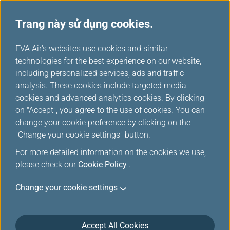
Trang này sử dụng cookies.
...
H
EVA Air's websites use cookies and similar
o
technologies for the best experience on our website,
Cam kết khách hàng
m
including personalized services, ads and traffic
e
analysis. These cookies include targeted media
cookies and advanced analytics cookies. By clicking
on "Accept", you agree to the use of cookies. You can
change your cookie preference by clicking on the
"Change your cookie settings" button.
For more detailed information on the cookies we use,
please check our
Cookie Policy
.
EVA Airways cam kết duy trì mức độ an toàn, dịch vụ,
Change your cookie settings
thoải mái và thuận tiện cao nhất cho khách hàng. Kế
hoạch dịch vụ hành khách này được thực hiện tuân
thủ các yêu cầu của Bộ Giao thông Hoa Kỳ (DOT) quy
định trong 14 CFR phần 259.5 và áp dụng cho các
Accept All Cookies