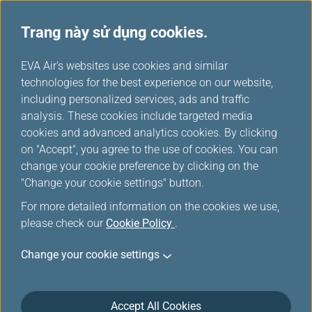
Trang này sử dụng cookies.
...
H
EVA Air's websites use cookies and similar
o
technologies for the best experience on our website,
m
including personalized services, ads and traffic
e
analysis. These cookies include targeted media
Câu hỏi thường gặp & Thông
cookies and advanced analytics cookies. By clicking
on "Accept", you agree to the use of cookies. You can
tin
change your cookie preference by clicking on the
"Change your cookie settings" button.
For more detailed information on the cookies we use,
please check our
Cookie Policy
.
Top 10 FAQ
Change your cookie settings
Khi nào tôi có thể làm thủ tục check-in trực tuyến?
Accept All Cookies