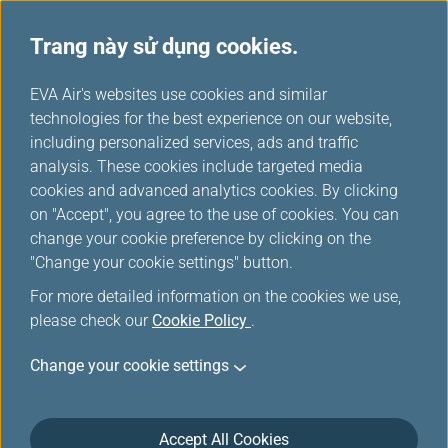
Trang này sử dụng cookies.
Câu hỏi thường gặp & Thông tin
...
H
EVA Air's websites use cookies and similar
o
technologies for the best experience on our website,
Đặt chỗ trực tuyến/di động
m
including personalized services, ads and traffic
e
analysis. These cookies include targeted media
cookies and advanced analytics cookies. By clicking
Đặt trước trực tuyến
on "Accept", you agree to the use of cookies. You can
change your cookie preference by clicking on the
"Change your cookie settings" button.
Tôi nên liên hệ với ai nếu không nhận
For more detailed information on the cookies we use,
được BIÊN NHẬN VÉ ĐIỆN TỬ CỦA EVA
please check our
Cookie Policy
.
AIR sau khi hoàn tất giao dịch mua trực
tuyến?
Change your cookie settings
Accept All Cookies