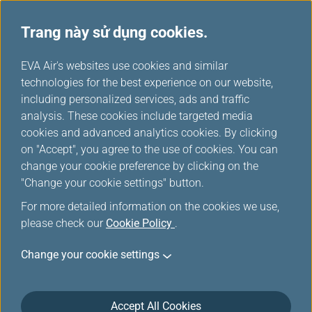
Trang này sử dụng cookies.
...
H
EVA Air's websites use cookies and similar
o
technologies for the best experience on our website,
Trẻ em không có người lớn
m
including personalized services, ads and traffic
e
analysis. These cookies include targeted media
đi kèm
cookies and advanced analytics cookies. By clicking
on "Accept", you agree to the use of cookies. You can
change your cookie preference by clicking on the
EVA AIR cung cấp nhiều loại hỗ trợ đặc biệt để chuyến bay
"Change your cookie settings" button.
của bạn an toàn và thoải mái.
For more detailed information on the cookies we use,
please check our
Cookie Policy
.
Trẻ em đi một mình
Change your cookie settings
Trẻ em đi một mình từ 5 đến 12 tuổi có thể bay trên
các chuyến bay EVA Air. Để đảm bảo an toàn cho trẻ
Accept All Cookies