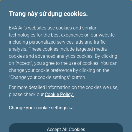
Trang này sử dụng cookies.
...
H
EVA Air's websites use cookies and similar
o
technologies for the best experience on our website,
m
including personalized services, ads and traffic
e
analysis. These cookies include targeted media
Thông báo đến Hành khách
cookies and advanced analytics cookies. By clicking
on "Accept", you agree to the use of cookies. You can
của các hãng Hàng không
change your cookie preference by clicking on the
liên danh
"Change your cookie settings" button.
For more detailed information on the cookies we use,
please check our
Cookie Policy
.
Change your cookie settings
Thông báo đến Hành khách của
Southwest Airlines
Accept All Cookies