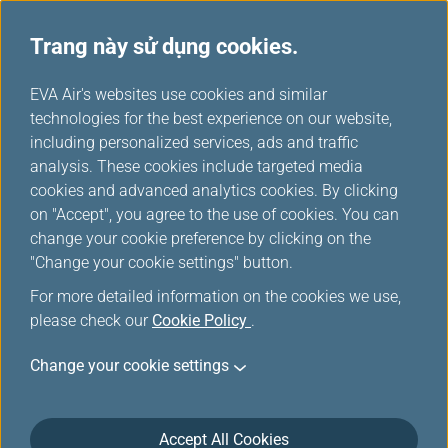
Trang này sử dụng cookies.
...
H
EVA Air's websites use cookies and similar
o
technologies for the best experience on our website,
Tàu cao tốc Đài Loan
m
including personalized services, ads and traffic
e
analysis. These cookies include targeted media
cookies and advanced analytics cookies. By clicking
Chào mừng bạn đến với dịch vụ mua bổ sung của Tàu cao
on "Accept", you agree to the use of cookies. You can
tốc Đài Loan do EVA Air và Taiwan High-Speed Rail cung
change your cookie preference by clicking on the
cấp. Hành khách cầm vé chuyến bay quốc tế của EVA và
"Change your cookie settings" button.
UNI Air có thể mua vé Tàu cao tốc Đài Loan với mức giá
For more detailed information on the cookies we use,
giảm trong khoảng thời gian nhất định. Vui lòng xem thông
please check our
Cookie Policy
.
tin chi tiết bên dưới và tham khảo hướng dẫn sau.
Change your cookie settings
Accept All Cookies