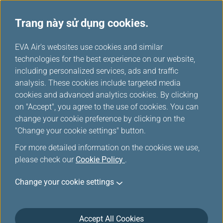
Trang này sử dụng cookies.
...
H
EVA Air's websites use cookies and similar
o
technologies for the best experience on our website,
Chính Sách Bảo Mật
m
including personalized services, ads and traffic
e
analysis. These cookies include targeted media
cookies and advanced analytics cookies. By clicking
cập nhật lần cuối vào ngày 24 tháng 2 năm 2026
on "Accept", you agree to the use of cookies. You can
change your cookie preference by clicking on the
EVA AIR (sau đây gọi là "Công Ty") tin rằng dữ liệu cá nhân
"Change your cookie settings" button.
thuộc về từng chủ thể dữ liệu, bao gồm khách du lịch,
khách truy cập, thành viên, v.v., được gọi chung là "Bạn".
For more detailed information on the cookies we use,
Bảo vệ dữ liệu cá nhân được giao phó cho Công Ty và
please check our
Cookie Policy
.
quyền riêng tư của Bạn là trách nhiệm của Công Ty.
Change your cookie settings
Công ty tôn trọng các lựa chọn của Bạn và mong rằng Bạn
nắm rõ các quyền của mình đối với dữ liệu cá nhân và
quyền riêng tư. Tùy thuộc vào sự chấp thuận của Bạn đối
Accept All Cookies
với Chính sách Quyền riêng tư này (sau đây gọi tắt là