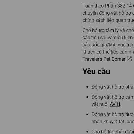
Hủy hồ sơ đặt chỗ
Đến Vancouver
Tuân theo Phần 382 14 C
Đăng ký hoàn vé/Tra
Đến Houston
chuyển động vật hỗ trợ 
cứu
chính sách liên quan trư
Đến Paris
Đăng ký in Biên nhận
Hóa đơn
Chó hỗ trợ tâm lý và ch
các tiêu chí và điều kiệ
cả quốc gia/khu vực tro
khách có thể tiếp cận nh
Traveler's Pet Corner
Yêu cầu
Động vật hỗ trợ phải 
Động vật hỗ trợ cảm
vật nuôi
AVIH
.
Động vật hỗ trợ đượ
nhận khuyết tật, bao
Chó hỗ trợ phải được