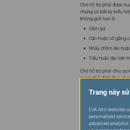
Chó hỗ trợ phải được hu
chúng có bất kỳ biểu h
không giới hạn ở:
Gầm gừ
Cắn hoặc cố gắng 
Nhảy chồm lên hoặc
Tiểu hoặc đại tiện t
Chó hỗ trợ phải chịu sự
dụng phải đem theo dụn
Nếu hành vi gây rối này
Trang này sử
được khắc phục hoặc kiể
cả yêu cầu và phí áp d
thiệt hại do chó hỗ trợ g
EVA Air's websites u
personalized service
Cần thông báo
advanced analytics c