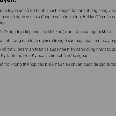
huấn luyện để hỗ trợ hành khách khuyết tật làm những công việ
g và có hành vi cư xử đúng ở nơi công cộng. Bất kỳ điều nào sa
rợ:
ối đe dọa trực tiếp cho sức khỏe hoặc an toàn của người khác
ra tình trạng náo loạn nghiêm trọng ở sân bay hoặc trên máy ba
 hỗ trợ vi phạm an toàn và sức khỏe hiện hành cũng như các q
 Kỳ, lãnh thổ Hoa Kỳ hoặc chính phủ nước ngoài
ỗ trợ không thể nộp các biểu mẫu tiêu chuẩn được đề cập trước