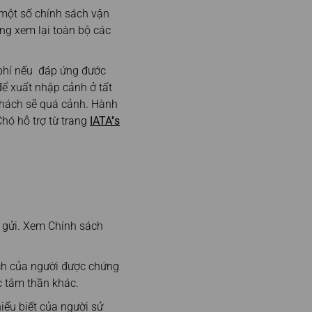
 một số chính sách vận
ng xem lại toàn bộ các
 phí nếu đáp ứng đước
 để xuất nhập cảnh ở tất
khách sẽ quá cảnh. Hành
Chó hỗ trợ từ trang
IATA''s
ý gửi. Xem Chính sách
ích của người được chứng
ặc tâm thần khác.
iểu biết của người sử