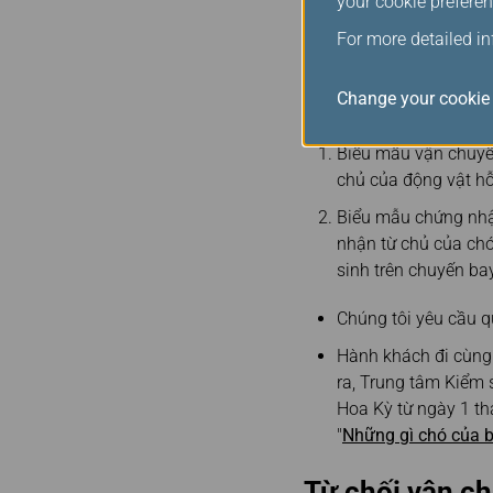
your cookie preferen
Để đi cùng chó hỗ trợ tr
giờ trước chuyến bay. C
For more detailed i
bằng đường không động 
cũng sẽ cần thêm
Biểu 
Change your cookie 
Hoa Kỳ
nếu thời gian
Biểu mẫu vận chuyể
chủ của động vật hỗ 
Biểu mẫu chứng nhận
nhận từ chủ của chó
sinh trên chuyến bay
Chúng tôi yêu cầu qu
Hành khách đi cùng 
ra, Trung tâm Kiểm 
Hoa Kỳ từ ngày 1 th
"
Những gì chó của 
Từ chối vận c