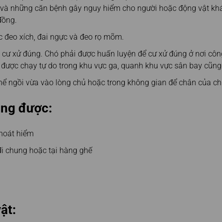
e và những căn bệnh gây nguy hiểm cho người hoặc động vật k
đồng.
c đeo xích, đai ngực và đeo rọ mõm.
 cư xử đúng. Chó phải được huấn luyện để cư xử đúng ở nơi côn
được chạy tự do trong khu vực ga, quanh khu vực sân bay cũng
thể ngồi vừa vào lòng chủ hoặc trong không gian để chân của ch
ông được:
thoát hiểm
đi chung hoặc tại hàng ghế
ật: