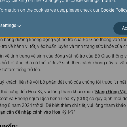
ce by clicking on the "Change your cookie settings" button.
ong cabin, quý khách phải gửi biểu mẫu bắt buộc cho Bộ phận hỗ 
húng tôi sẽ thông báo cho quý khách khi phê duyệt giấy tờ. Cần
nformation on the cookies we use, please check our
Cookie Polic
vật hỗ trợ của Bộ Giao thông vận tải Hoa Kỳ
nếu hành khác
mẫu chứng nhận về tình trạng vệ sinh của động vật hỗ trợ của B
settings
Ac
 bay từ tám tiếng trở lên, đến/từ Hoa Kỳ.
n bằng đường không động vật hỗ trợ của Bộ Giao thông vận tải
trợ về hành vi tốt, việc huấn luyện và tình trạng sức khỏe của ch
 về tình trạng vệ sinh của động vật hỗ trợ của Bộ Giao thông v
 hỗ trợ rằng chó có thể tự đi vệ sinh theo cách không gây ra vấ
 từ tám tiếng trở lên.
ý khách liên hệ với bộ phận đặt chỗ của chúng tôi trước ít nhất
thú cưng đến Hoa Kỳ, vui lòng tham khảo mục "
Mang Động Vật
soát và Phòng ngừa Dịch bệnh Hoa Kỳ (CDC) có quy định mới đố
áng 8 năm 2024 trở đi. Để biết thêm chi tiết, vui lòng tham kh
bạn cần để nhập cảnh vào Hoa Kỳ
".
huyển: