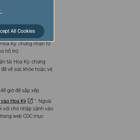
trợ đặc biệt ít nhất 48
 có
Biểu mẫu vận chuyển
y
.
h đi đến/từ Hoa Kỳ;
ộ Giao thông vận tải
cept All Cookies
 Hoa Kỳ: chứng nhận từ
ó hỗ trợ.
ận tải Hoa Kỳ: chứng
n đề về sức khỏe hoặc vệ
 48 giờ để sắp xếp.
 vào Hoa Kỳ
". Ngoài
i với chó nhập cảnh vào
ảo trang web CDC mục