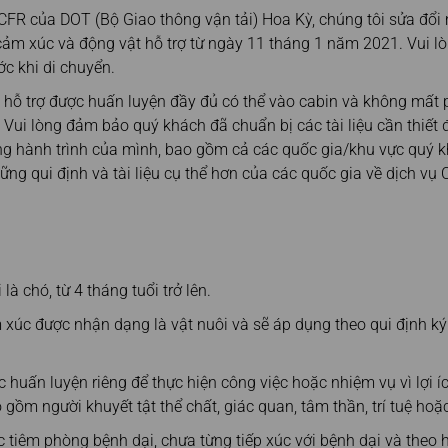
máy bay
điện tử
hỏng
Quy đổi dặm bay
FR của DOT (Bộ Giao thông vận tải) Hoa Kỳ, chúng tôi sửa đổi
Tra cứu lịch sử giao dịch
Chuyển/Trả dặm bay
cảm xúc và động vật hỗ trợ từ ngày 11 tháng 1 năm 2021. Vui lò
Lợi ích khi đặt vé trên
ớc khi di chuyển.
Công cụ tính dặm bay
Trang web Chính thức
ó hỗ trợ được huấn luyện đầy đủ có thể vào cabin và không mất
n. Vui lòng đảm bảo quý khách đã chuẩn bị các tài liệu cần thiết
ng hành trình của mình, bao gồm cả các quốc gia/khu vực quý 
ững qui định và tài liệu cụ thể hơn của các quốc gia về dịch vụ 
là chó, từ 4 tháng tuổi trở lên.
 xúc được nhận dạng là vật nuôi và sẽ áp dụng theo qui định k
c huấn luyện riêng để thực hiện công việc hoặc nhiệm vụ vì lợi 
 gồm người khuyết tật thể chất, giác quan, tâm thần, trí tuệ ho
 tiêm phòng bệnh dại, chưa từng tiếp xúc với bệnh dại và theo h