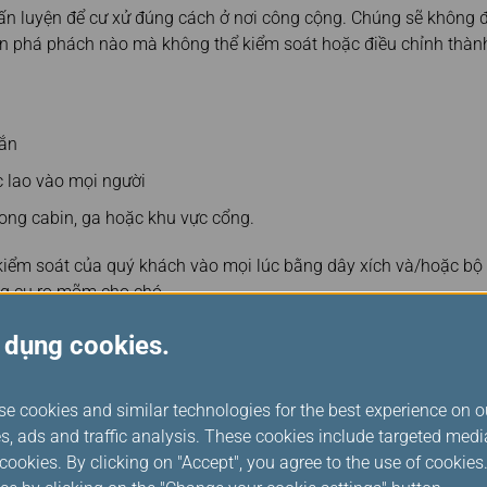
ấn luyện để cư xử đúng cách ở nơi công cộng. Chúng sẽ không 
iện phá phách nào mà không thể kiểm soát hoặc điều chỉnh thà
cắn
 lao vào mọi người
rong cabin, ga hoặc khu vực cổng.
 kiểm soát của quý khách vào mọi lúc bằng dây xích và/hoặc bộ
g cụ rọ mõm cho chó.
 được quan sát thấy tại bất kỳ thời điểm nào trong hành trình c
 dụng cookies.
m soát, chó sẽ được chấp nhận dưới dạng vật nuôi và buộc phải 
ụng sẽ áp dụng
AVIH
, và người sử dụng chó hỗ trợ có thể phải ch
ây ra.
se cookies and similar technologies for the best experience on o
s, ads and traffic analysis. These cookies include targeted med
 trước
ookies. By clicking on "Accept", you agree to the use of cookie