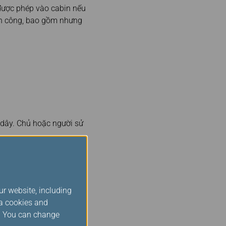
được phép vào cabin nếu
nh công, bao gồm nhưng
 dây. Chủ hoặc người sử
ủa quý khách và không
làm thủ tục ký gửi. Tất
ịu trách nhiệm cho mọi
ur website, including
ia cookies and
s. You can change