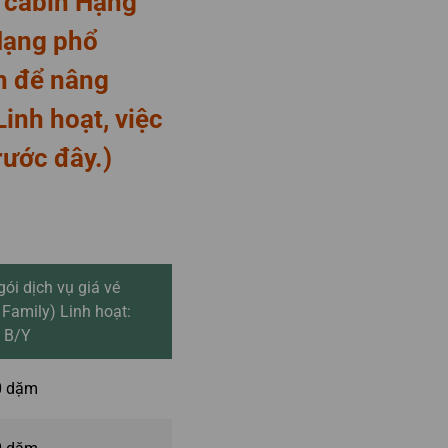
 cabin Hạng
Hạng phổ
ện để nâng
Linh hoạt, việc
rước đây.)
gói dịch vụ giá vé
 Family) Linh hoạt:
 B/Y
0 dặm