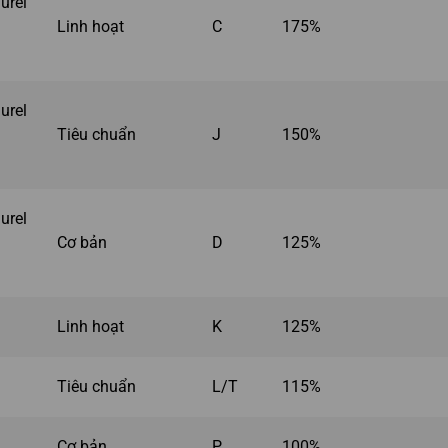
urel
Linh hoạt
C
175%
urel
Tiêu chuẩn
J
150%
urel
Cơ bản
D
125%
Linh hoạt
K
125%
Tiêu chuẩn
L/T
115%
Cơ bản
P
100%