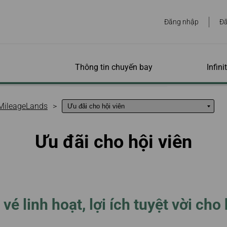
Đăng nhập
Đă
Thông tin chuyến bay
Infin
 điểm
rình
finity
Gói dịch vụ giá vé
Hành lý
Chương trình dặm
Đặt chỗ trực tuyến
Tại sân bay
Ưu đãi đặc biệt cho
Dịch v
Trợ gi
Quản l
y MileageLands
(Fare Family)
thưởng
hội viên
Các d
Tra c
iệt tốt
ity
Giới thiệu gói dịch vụ giá
Thông tin hành lý
Tích lũy dặm bay
Đặt chuyến bay
Sân bay trên toàn thế
Khuyến mãi dặm bay
Hành l
Dịch vụ
Hồ sơ 
Ưu đãi cho hội viên
vé
giới
đặc biệt
trước
ống
Hành lý đặc biệt
Mua dặm bay/Nạp
Chương trình đặc biệt
Chó hỗ
Tra cứ
ng Giá
ãi
thêm dặm bay
Phòng chờ
Ưu đãi đặc biệt từ đối
Dịch vụ
 tuyến
ên
Thông tin hành lý bổ
Giá Khuyến Mãi Cho Hội
Trẻ em
Yêu cầ
tác
ng thẻ
sung
Số dặm hết hạn cần gia
Viên
Làm thủ tục
Khách 
lớn đi 
bị tính
y
 cao
i viên
hạn
rên EVA
Công cụ tính phí Hành lý
Vé sinh viên/Vé vừa du
Thị thực và nhập cảnh
Tàu ca
Bay cùn
Kiểm t
ên
EVA Mileage Mall
lịch vừa làm việc
trẻ nhỏ
bay
Bay cùng vật nuôi
Gói dị
a
ức
vé linh hoạt, lợi ích tuyệt vời cho 
tty
EVA Mileage Hotel
Vé thưởng dành cho hội
sắt Ch
Bay cù
Quản l
h trình
Hành lý liên thông giữa
co
viên
cho/n
Chăm
các hãng
Tình trạng vé
EVABid
Điều ki
thưởng/nâng hạng
Thông tin đặt chỗ và vé
Quản l
Hành lý bị trễ / mất /