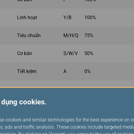
Linh hoạt
Y/B
100%
Tiêu chuẩn
M/H/Q
75%
Cơ bản
S/W/V
50%
Tiết kiệm
A
0%
 dụng cookies.
 cấp
se cookies and similar technologies for the best experience on o
số mức dặm tích lũy, bay càng nhiều thì càng kiếm được nhiều.
s, ads and traffic analysis. These cookies include targeted med