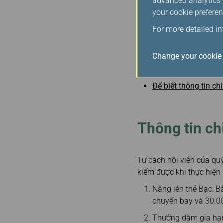
advanced analytics c
Kim cương/Vàng
your cookie preferen
For more detailed i
25%
Change your cookie 
Quý khách có thể s
Để biết thông tin ch
Thông tin chi
Tư cách hội viên của qu
kiếm được khi thực hiện
Nâng lên thẻ Bạc: B
chuyến bay và 30.0
Thưởng dặm gia hạn: