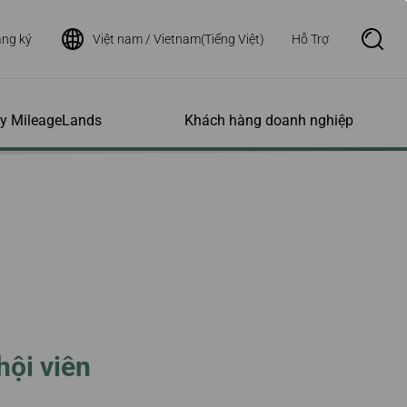
ng ký
Việt nam / Vietnam(Tiếng Việt)
Hỗ Trợ
S
e
a
r
c
h
ity MileageLands
Khách hàng doanh nghiệp
B
o
x
O
p
ụ gia tăng và
úp đặc biệt và
ý tài khoản
Mạng đường bay của
Tra cứu tình trạng
e
ịch vụ khác
ứu
chúng tôi
chuyến bay
n
ý quá cước trả
 Hỗ trợ Tiếp cận
của khách hàng
Lịch Trình
Tình trạng chuyến bay
 trợ
u dặm bay
Bản đồ mạng đường bay
Giấy chứng nhận đã bay
 thuê xe
 không có người
u cộng dặm bay
Mạng lưới Liên minh Star
Thông báo tình trạng
sạn
kèm
 sót
Alliance
chuyến bay
o tốc Đài Loan
g trẻ sơ sinh và
ra tình trạng dặm
Hãng hàng không đối tác
ch vụ bay & đường
Thông báo đến Hành
hội viên
âu Âu
ng phụ nữ có thai
ý danh sách
khách của các hãng
hận dặm thưởng
Hàng không liên danh
Deal
ện y tế
ý chứng nhận
Tình trạng chuyến bay