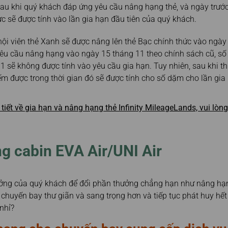
au khi quý khách đáp ứng yêu cầu nâng hạng thẻ, và ngày trước
ực sẽ được tính vào lần gia hạn đầu tiên của quý khách.
 hội viên thẻ Xanh sẽ được nâng lên thẻ Bạc chính thức vào ngà
êu cầu nâng hạng vào ngày 15 tháng 11 theo chính sách cũ, s
1 sẽ không được tính vào yêu cầu gia hạn. Tuy nhiên, sau khi t
m được trong thời gian đó sẽ được tính cho số dặm cho lần gia h
i tiết về gia hạn và nâng hạng thẻ Infinity MileageLands, vui lò
g cabin EVA Air/UNI Air
ởng của quý khách để đổi phần thưởng chẳng hạn như nâng hạ
chuyến bay thư giãn và sang trọng hơn và tiếp tục phát huy h
 nhỉ?