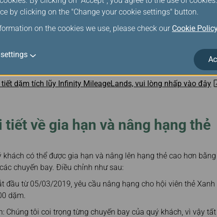
ookies. By clicking on "Accept", you agree to the use of cookie
Bạc
ce by clicking on the "Change your cookie settings" button.
nformation on the cookies we use, please check our
Cookie Polic
15%
settings
Ac
ử dụng
máy tính dặm
để kiểm tra dặm điểm đã xuất vé.
i tiết dặm tích lũy Infinity MileageLands, vui lòng nhấp vào đây
 tiết về gia hạn và nâng hạng thẻ
ý khách có thể được gia hạn và nâng lên hạng thẻ cao hơn bằn
 các chuyến bay. Điều chỉnh như sau:
ắt đầu từ 05/03/2019, yêu cầu nâng hạng cho hội viên thẻ Xan
00 dặm.
 Chúng tôi coi trọng từng chuyến bay của quý khách, vì vậy tấ