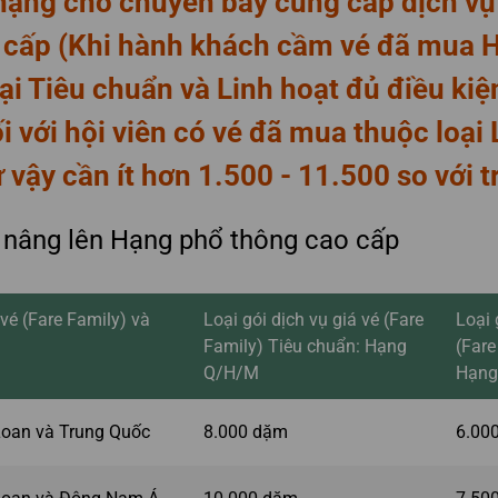
hạng cho chuyến bay cung cấp dịch vụ
 cấp (Khi hành khách cầm vé đã mua 
ại Tiêu chuẩn và Linh hoạt đủ điều ki
i với hội viên có vé đã mua thuộc loại 
vậy cần ít hơn 1.500 - 11.500 so với t
 nâng lên Hạng phổ thông cao cấp
 vé (Fare Family) và
Loại gói dịch vụ giá vé (Fare
Loại 
Family) Tiêu chuẩn: Hạng
(Fare
Q/H/M
Hạng
Loan và Trung Quốc
8.000 dặm
6.00