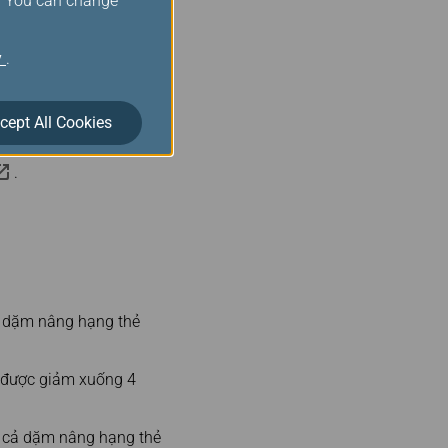
s. You can change
y
.
cept All Cookies
.
g dặm nâng hạng thẻ
h được giảm xuống 4
t cả dặm nâng hạng thẻ