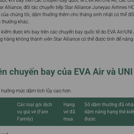
ợc khi bay trên các chuyến bay quốc tế EVA Air/UNI Air, các c
r Alliance, đối tác chuyển tiếp Star Alliance Juneyao Airlines H
của chúng tôi, dặm thưởng thêm cho tháng sinh nhật có thể đổi
 thưởng khác.
kiếm được khi bay trên các chuyến bay quốc tế do EVA Air/UNI A
 hàng không thành viên Star Alliance có thể được tính để nâng
n chuyến bay của EVA Air và UNI 
 hưởng mức dặm tích lũy cao hơn.
Các loại gói dịch
Hạng
Số dặm thưởng đã nhậ
vụ giá vé (Fare
vé đã
dặm nâng hạng thẻ ki
Family)
mua
được