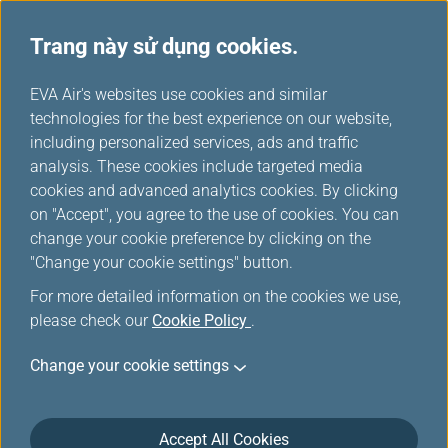
Trang này sử dụng cookies.
...
H
EVA Air's websites use cookies and similar
o
technologies for the best experience on our website,
Kế hoạch dự phòng
m
including personalized services, ads and traffic
e
analysis. These cookies include targeted media
cookies and advanced analytics cookies. By clicking
on "Accept", you agree to the use of cookies. You can
change your cookie preference by clicking on the
"Change your cookie settings" button.
For more detailed information on the cookies we use,
please check our
Cookie Policy
.
Kế hoạch dự phòng cho các
Change your cookie settings
chuyến bay đến/đi từ Canada
Nếu chuyến bay bị trì hoãn trên đường băng sau khi
Accept All Cookies