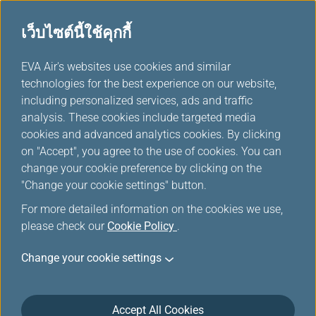
เว็บไซต์นี้ใช้คุกกี้
...
EVA Air's websites use cookies and similar
H
technologies for the best experience on our website,
o
including personalized services, ads and traffic
m
คำมั่นสัญญาต่อลูกค้า
analysis. These cookies include targeted media
e
cookies and advanced analytics cookies. By clicking
on "Accept", you agree to the use of cookies. You can
change your cookie preference by clicking on the
"Change your cookie settings" button.
For more detailed information on the cookies we use,
please check our
Cookie Policy
.
Schlichtungsstelle Reise &
Change your cookie settings
Verkehr e.V. เยอรมนี
Accept All Cookies
EVA Airways ได้สมัครใจเข้าร่วม Schlichtungsstelle